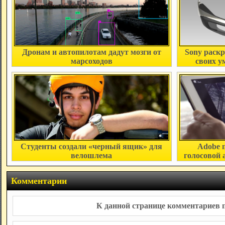
Дронам и автопилотам дадут мозги от
Sony раск
марсоходов
своих у
Студенты создали «черный ящик» для
Adobe 
велошлема
голосовой 
Комментарии
К данной странице комментариев п