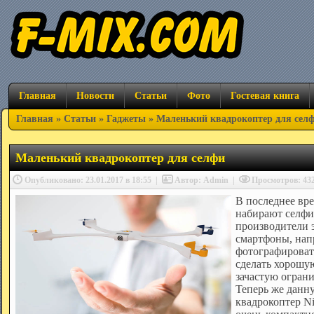
Главная
Новости
Статьи
Фото
Гостевая книга
Главная
»
Статьи
»
Гаджеты
» Маленький квадрокоптер для сел
Маленький квадрокоптер для селфи
Опубликовано: 23.01.2017 в 18:55
|
Автор: Admin
|
Просмотров: 4
В последнее вр
набирают селфи
производители 
смартфоны, нап
фотографироват
сделать хорошу
зачастую ограни
Теперь же данн
квадрокоптер Ni