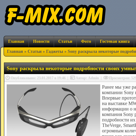
Главная
Новости
Статьи
Фото
Гостевая книга
Главная
»
Статьи
»
Гаджеты
» Sony раскрыла некоторые подробн
Sony раскрыла некоторые подробности своих умных
Опубликовано: 23.01.2017 в 19:46
|
Автор: Admin
|
Просмотров: 5
Ранее мы уже ра
компании Sony п
Впервые протот
на выставке MW
информации о н
компания Sony 
подробности их 
TheVerge, Smart
огромным колич