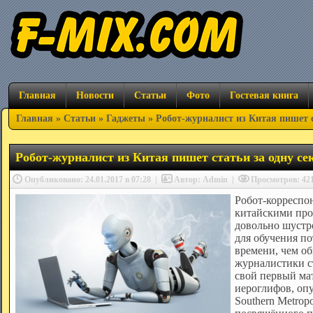
Главная
Новости
Статьи
Фото
Гостевая книга
Главная
»
Статьи
»
Гаджеты
» Робот-журналист из Китая пишет с
Робот-журналист из Китая пишет статьи за одну се
Опубликовано: 24.01.2017 в 07:28
|
Автор: Admin
|
Просмотров: 4
Робот-корреспо
китайскими про
довольно шустро
для обучения по
времени, чем об
журналистики с
свой первый ма
иероглифов, оп
Southern Metropo