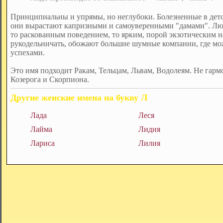
Принципиальны и упрямы, но неглубоки. Болезненные в детс
они вырастают капризными и самоуверенными "дамами". Люб
то раскованным поведением, то ярким, порой экзотическим 
рукодельничать, обожают большие шумные компании, где мо
успехами.
Это имя подходит Ракам, Тельцам, Львам, Водолеям. Не гарм
Козерога и Скорпиона.
Другие женские имена на букву Л
Лада
Леся
Лайма
Лидия
Лариса
Лилия