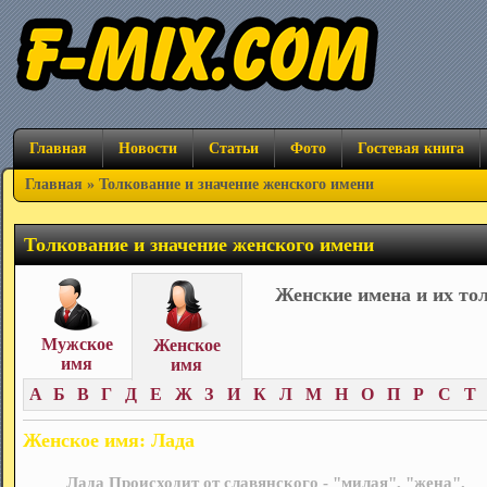
Главная
Новости
Статьи
Фото
Гостевая книга
Главная
» Толкование и значение женского имени
Толкование и значение женского имени
Женские имена и их то
Мужское
Женское
имя
имя
А
Б
В
Г
Д
Е
Ж
З
И
К
Л
М
Н
О
П
Р
С
Т
Женское имя: Лада
Лада Происходит от славянского - "милая", "жена".