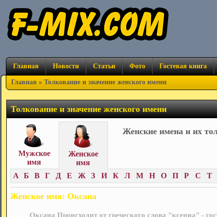
Главная
Новости
Статьи
Фото
Гостевая книга
Главная
» Толкование и значение женского имени
Толкование и значение женского имени
Женские имена и их то
Мужское
Женское
имя
имя
А
Б
В
Г
Д
Е
Ж
З
И
К
Л
М
Н
О
П
Р
С
Т
Женское имя: Оксана
Оксана Происходит от греческого слова "ксениа" - го