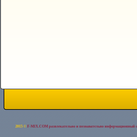
2015 ©
F-MIX.COM развлекательно и познавательно информационный 