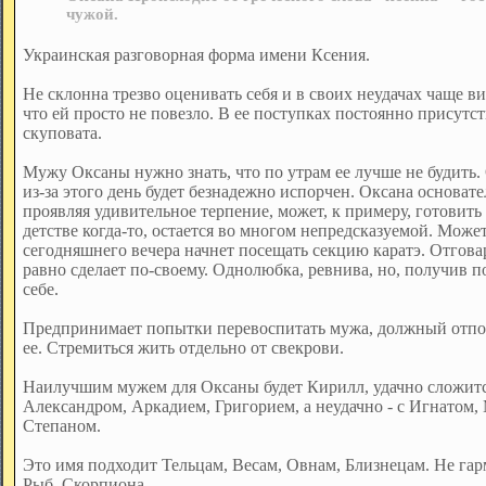
чужой.
Украинская разговорная форма имени Ксения.
Не склонна трезво оценивать себя и в своих неудачах чаще 
что ей просто не повезло. В ее поступках постоянно присутст
скуповата.
Мужу Оксаны нужно знать, что по утрам ее лучше не будить.
из-за этого день будет безнадежно испорчен. Оксана основат
проявляя удивительное терпение, может, к примеру, готовить 
детстве когда-то, остается во многом непредсказуемой. Может,
сегодняшнего вечера начнет посещать секцию каратэ. Отговар
равно сделает по-своему. Однолюбка, ревнива, но, получив п
себе.
Предпринимает попытки перевоспитать мужа, должный отпор
ее. Стремиться жить отдельно от свекрови.
Наилучшим мужем для Оксаны будет Кирилл, удачно сложитс
Александром, Аркадием, Григорием, а неудачно - с Игнатом,
Степаном.
Это имя подходит Тельцам, Весам, Овнам, Близнецам. Не гар
Рыб, Скорпиона.