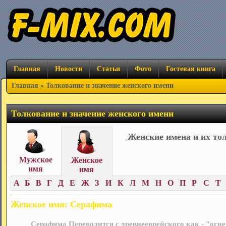
Главная
Новости
Статьи
Фото
Гостевая книга
Главная
» Толкование и значение женского имени
Толкование и значение женского имени
Женские имена и их то
Мужское
Женское
имя
имя
А
Б
В
Г
Д
Е
Ж
З
И
К
Л
М
Н
О
П
Р
С
Т
Женское имя: Серафима
Серафима Переводится с древнееврейского как - "огн