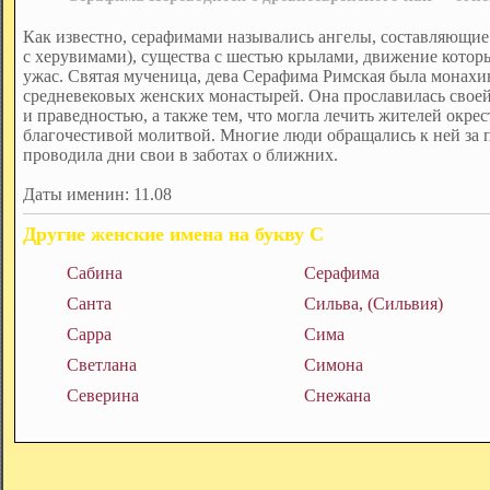
Как известно, серафимами назывались ангелы, составляющие 
с херувимами), существа с шестью крылами, движение кото
ужас. Святая мученица, дева Серафима Римская была монах
средневековых женских монастырей. Она прославилась сво
и праведностью, а также тем, что могла лечить жителей окре
благочестивой молитвой. Многие люди обращались к ней за 
проводила дни свои в заботах о ближних.
Даты именин: 11.08
Другие женские имена на букву С
Сабина
Серафима
Санта
Сильва, (Сильвия)
Сарра
Сима
Светлана
Симона
Северина
Снежана