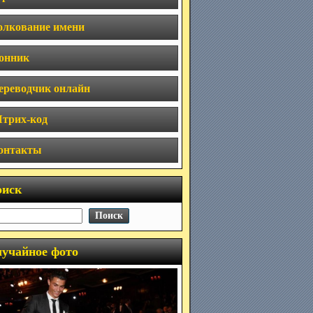
олкование имени
онник
ереводчик онлайн
трих-код
онтакты
оиск
учайное фото