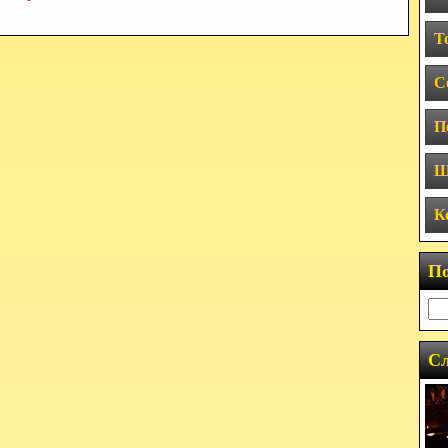
Т
С
П
Ш
К
П
Сл