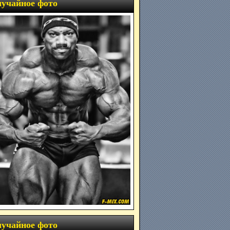
учайное фото
учайное фото