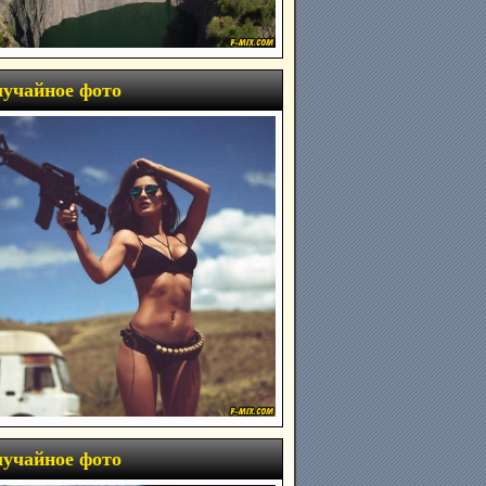
учайное фото
учайное фото