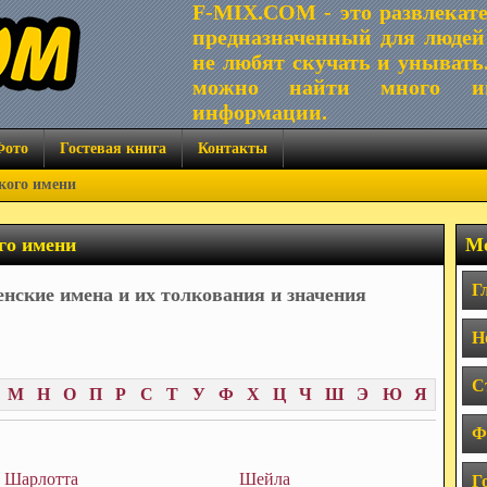
F-MIX.COM - это развлекат
предназначенный для людей
не любят скучать и унывать
можно найти много ин
информации.
Фото
Гостевая книга
Контакты
кого имени
го имени
Ме
Г
нские имена и их толкования и значения
Н
С
М
Н
О
П
Р
С
Т
У
Ф
Х
Ц
Ч
Ш
Э
Ю
Я
Ф
Шарлотта
Шейла
Г