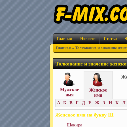
Главная
Новости
Статьи
Главная
» Толкование и значение женс
Толкование и значение женско
Же
Мужское
Женское
имя
имя
А
Б
В
Г
Д
Е
Ж
З
И
К
Л
Женское имя на букву Ш
Шакира