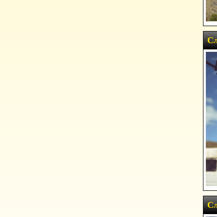
Сл
Сл