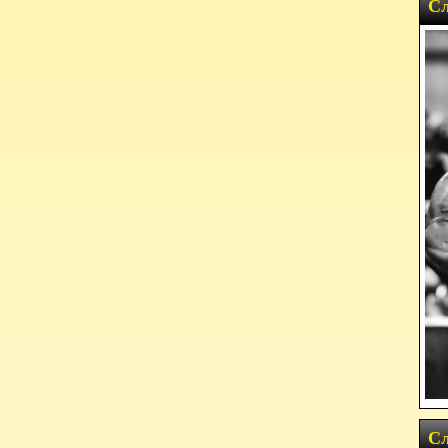
Сл
Сл