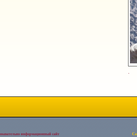
.
знавательно информационный сайт
Cа