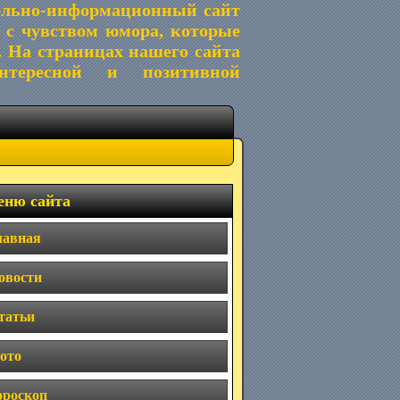
ельно-информационный сайт
 с чувством юмора, которые
. На страницах нашего сайта
тересной и позитивной
ню сайта
лавная
овости
татьи
ото
ороскоп