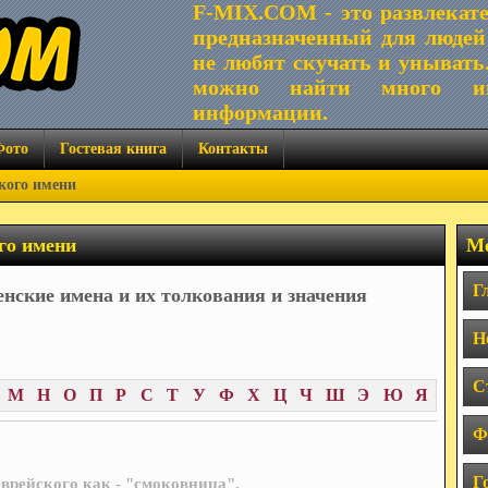
F-MIX.COM - это развлекат
предназначенный для людей
не любят скучать и унывать
можно найти много ин
информации.
Фото
Гостевая книга
Контакты
кого имени
го имени
Ме
Г
нские имена и их толкования и значения
Н
С
М
Н
О
П
Р
С
Т
У
Ф
Х
Ц
Ч
Ш
Э
Ю
Я
Ф
Г
врейского как - "смоковница".