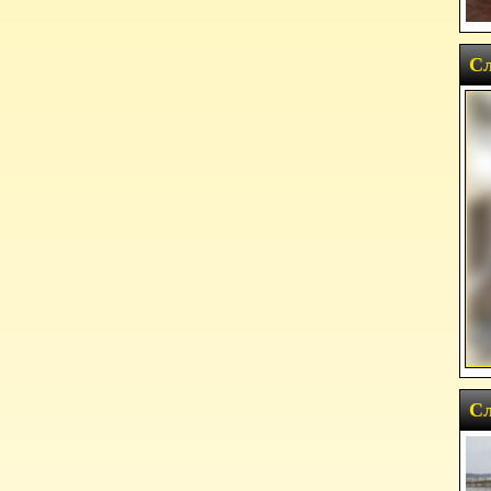
Сл
Сл