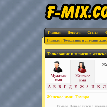
Главная
Новости
Статьи
Главная
» Толкование и значение женс
Толкование и значение женско
Же
Мужское
Женское
имя
имя
А
Б
В
Г
Д
Е
Ж
З
И
К
Л
Женское имя: Тамара
Тамара Переводится с древнее