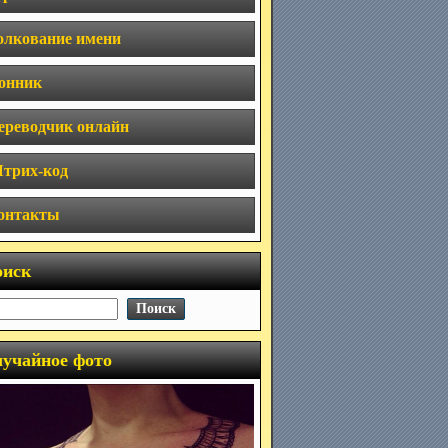
олкование имени
онник
ереводчик онлайн
трих-код
онтакты
оиск
учайное фото