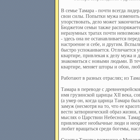
В семье Тамара - почти всегда лиде
свои силы. Попытки мужа изменить 
упорствовать, дело может закончить
Бюджетом семьи также распоряжается
неразумных тратах почти невозможно
- здесь она не останавливается пере
настроение и себе, и другим. Вспыл
быстро успокаивается. Отличается 
квартире, привлекая к делу мужа и 
знакомиться с новыми людьми. В те
квартире, меняет шторы и обои, люб
Работают в разных отраслях; из Там
Тамара в переводе с древнееврейско
имя грузинской царицы XII века, с
(а умер он, когда царица Тамара бы
замуж (несмотря на то, что ее крас
вести затворнический образ жизни,
мыслях о Царствии Небесном. Тамара
привлекают необычные люди и неорд
любит вращаться среди богемы, нас
Счастье Тамары возможно с Михаил