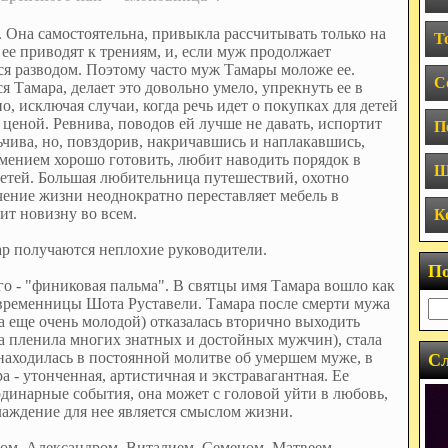
р. Она самостоятельна, привыкла рассчитывать только на
Т
ее приводят к трениям, и, если муж продолжает
ся разводом. Поэтому часто муж Тамары моложе ее.
С
 Тамара, делает это довольно умело, упрекнуть ее в
, исключая случаи, когда речь идет о покупках для детей
д ценой. Ревнива, поводов ей лучше не давать, испортит
П
ьчива, но, повздорив, накричавшись и наплакавшись,
умением хорошо готовить, любит наводить порядок в
Ш
детей. Большая любительница путешествий, охотно
чение жизни неоднократно переставляет мебель в
ит новизну во всем.
К
ар получаются неплохие руководители.
П
го - "финиковая пальма". В святцы имя Тамара вошло как
овременницы Шота Руставели. Тамара после смерти мужа
ла еще очень молодой) отказалась вторично выходить
ота пленила многих знатных и достойных мужчин), стала
 находилась в постоянной молитве об умершем муже, в
Сл
 - утонченная, артистичная и экстравагантная. Ее
инарные события, она может с головой уйти в любовь,
лаждение для нее является смыслом жизни.
ом, Александром, Виталием, Семеном, Матвеем,