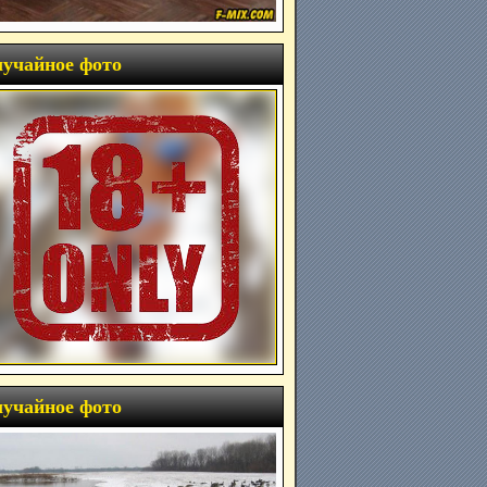
учайное фото
учайное фото