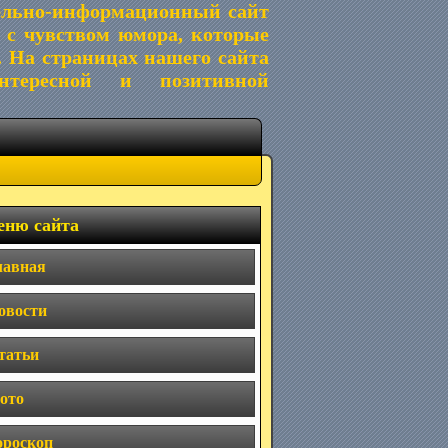
ельно-информационный сайт
 с чувством юмора, которые
. На страницах нашего сайта
тересной и позитивной
ню сайта
лавная
овости
татьи
ото
ороскоп