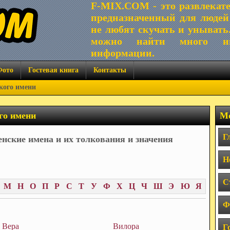
F-MIX.COM - это развлекат
предназначенный для людей
не любят скучать и унывать
можно найти много ин
информации.
Фото
Гостевая книга
Контакты
кого имени
го имени
Ме
Г
нские имена и их толкования и значения
Н
С
М
Н
О
П
Р
С
Т
У
Ф
Х
Ц
Ч
Ш
Э
Ю
Я
Ф
Вера
Вилора
Г