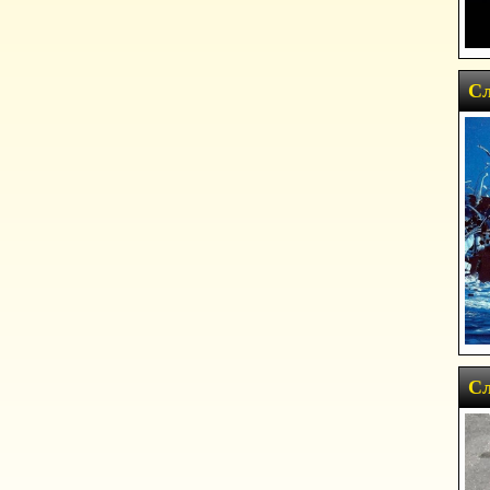
Сл
Сл