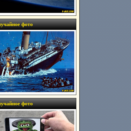
учайное фото
учайное фото