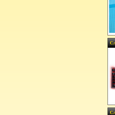
Сл
Сл