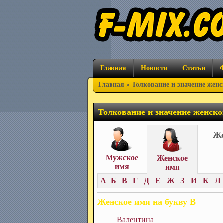
Главная
Новости
Статьи
Главная
» Толкование и значение женс
Толкование и значение женско
Же
Мужское
Женское
имя
имя
А
Б
В
Г
Д
Е
Ж
З
И
К
Л
Женское имя на букву В
Валентина