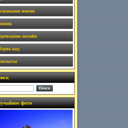
олкование имени
онник
ереводчик онлайн
трих-код
онтакты
оиск
учайное фото