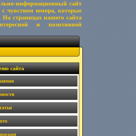
ельно-информационный сайт
 с чувством юмора, которые
. На страницах нашего сайта
тересной и позитивной
ню сайта
лавная
овости
татьи
ото
ороскоп