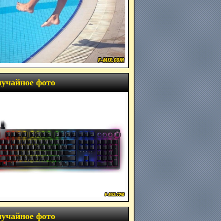
учайное фото
учайное фото