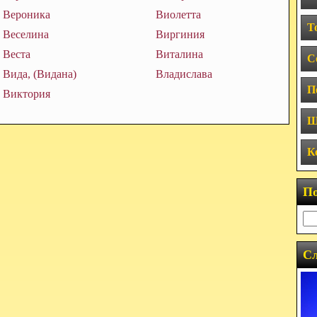
Вероника
Виолетта
Т
Веселина
Виргиния
Веста
Виталина
С
Вида, (Видана)
Владислава
П
Виктория
Ш
К
П
Сл