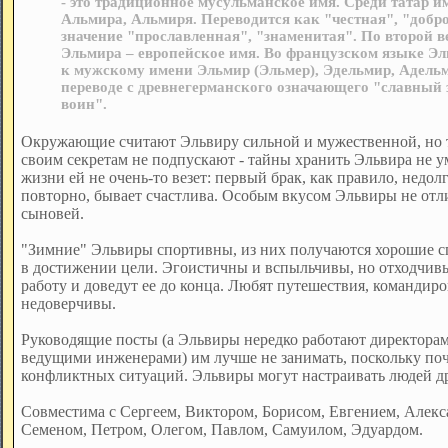
- это традиционное мусульманское имя. Среди татар и
Альмира, Альмиря. Переводится как "честная", "добро
значение "прославленная", "знаменитая". По второй 
Эльмира – европейское имя. Во французском языке Эл
к мужскому имени Эльмир (Эльмер), Эдельмир, Адельм
переводе с древнегерманского означающего "славный
воин".
Окружающие считают Эльвиру сильной и мужественной, но те,
своим секретам не подпускают - тайны хранить Эльвира не ум
жизни ей не очень-то везет: первый брак, как правило, недол
повторно, бывает счастлива. Особым вкусом Эльвиры не отл
сыновей.
"Зимние" Эльвиры спортивны, из них получаются хорошие с
в достижении цели. Эгоистичны и вспыльчивы, но отходчивы
работу и доведут ее до конца. Любят путешествия, командиро
недоверчивы.
Руководящие посты (а Эльвиры нередко работают директорам
ведущими инженерами) им лучше не занимать, поскольку поч
конфликтных ситуаций. Эльвиры могут настраивать людей др
Совместима с Сергеем, Виктором, Борисом, Евгением, Алекс
Семеном, Петром, Олегом, Павлом, Самуилом, Эдуардом.