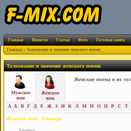
Главная
Новости
Статьи
Фото
Гостевая книга
Главная
» Толкование и значение женского имени
Толкование и значение женского имени
Женские имена и их то
Мужское
Женское
имя
имя
А
Б
В
Г
Д
Е
Ж
З
И
К
Л
М
Н
О
П
Р
С
Т
Женское имя: Эльвира
Эльвира