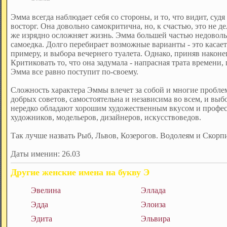
Эмма всегда наблюдает себя со стороны, и то, что видит, судя
восторг. Она довольно самокритична, но, к счастью, это не де
же изрядно осложняет жизнь. Эмма большей частью недовольн
самоедка. Долго перебирает возможные варианты - это касаетс
примеру, и выбора вечернего туалета. Однако, приняв наконец
Критиковать то, что она задумала - напрасная трата времени,
Эмма все равно поступит по-своему.
Сложность характера Эммы влечет за собой и многие пробле
добрых советов, самостоятельна и независима во всем, и выбо
нередко обладают хорошим художественным вкусом и професс
художников, модельеров, дизайнеров, искусствоведов.
Так лучше назвать Рыб, Львов, Козерогов. Водолеям и Скорп
Даты именин: 26.03
Другие женские имена на букву Э
Эвелина
Эллада
Эдда
Элоиза
Эдита
Эльвира