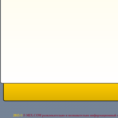
2015 ©
F-MIX.COM развлекательно и познавательно информационный 