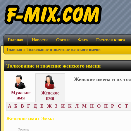
Главная
Новости
Статьи
Фото
Гостевая книга
Главная
» Толкование и значение женского имени
Толкование и значение женского имени
Женские имена и их то
Мужское
Женское
имя
имя
А
Б
В
Г
Д
Е
Ж
З
И
К
Л
М
Н
О
П
Р
С
Т
Женское имя: Эмма
Эмма