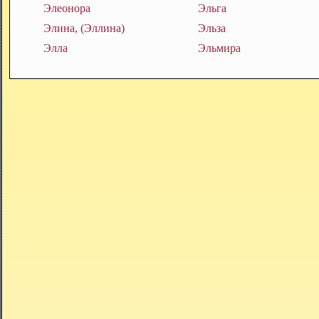
Элеонора
Эльга
Элина, (Эллина)
Эльза
Элла
Эльмира