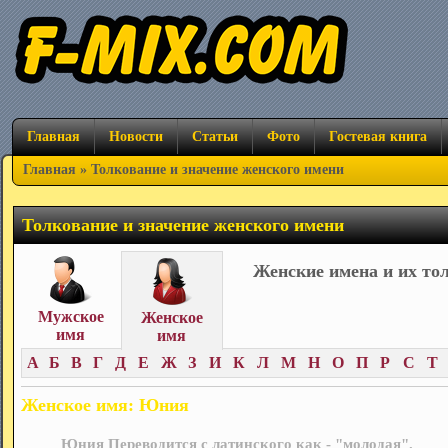
Главная
Новости
Статьи
Фото
Гостевая книга
Главная
» Толкование и значение женского имени
Толкование и значение женского имени
Женские имена и их то
Мужское
Женское
имя
имя
А
Б
В
Г
Д
Е
Ж
З
И
К
Л
М
Н
О
П
Р
С
Т
Женское имя: Юния
Юния Переводится с латинского как - "молодая".