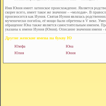
Имя Юния имеет латинское происхождение. Является родст
скорее всего, имеет такое же значение – «молодая». В право
произносится как Иуния. Святая Иуния являлась родственниц
мученически погибла, её мощи были обретены в V веке. Уме
обращение Юна также является самостоятельным именем. П
указаны к имени Иуния (Юния). Описание значения имени -
Другие женские имена на букву Ю
Юзефа
Юна
Юлия
Юния