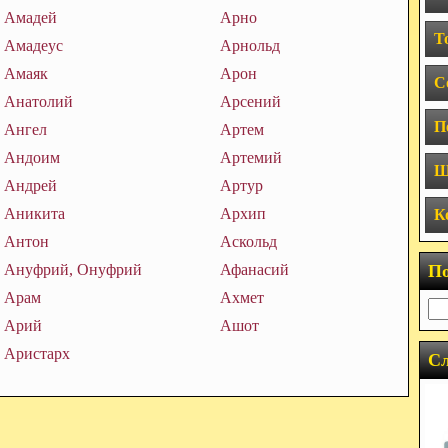
Амадей
Арно
Т
Амадеус
Арнольд
Амаяк
Арон
С
Анатолий
Арсений
П
Ангел
Артем
Андоим
Артемий
Ш
Андрей
Артур
Аникита
Архип
К
Антон
Аскольд
Ануфрий, Онуфрий
Афанасий
П
Арам
Ахмет
Арий
Ашот
Аристарх
Сл