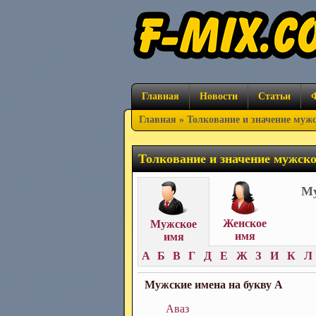
Главная
Новости
Статьи
Главная
» Толкование и значение муж
Толкование и значение мужск
Му
Женское
Мужское
имя
имя
А
Б
В
Г
Д
Е
Ж
З
И
К
Л
Мужские имена на букву А
Аваз