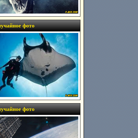
учайное фото
учайное фото