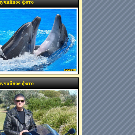
учайное фото
учайное фото