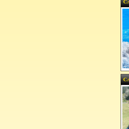
Сл
Сл