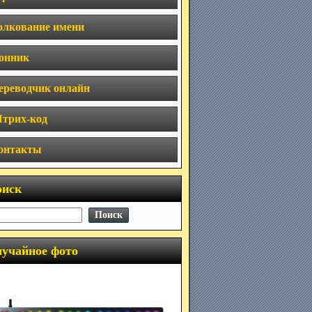
олкование имени
онник
ереводчик онлайн
трих-код
онтакты
оиск
учайное фото