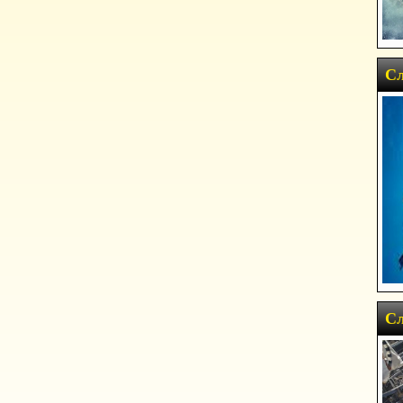
Сл
Сл