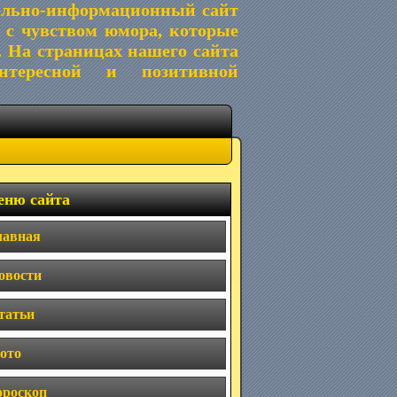
ельно-информационный сайт
 с чувством юмора, которые
. На страницах нашего сайта
тересной и позитивной
ню сайта
лавная
овости
татьи
ото
ороскоп