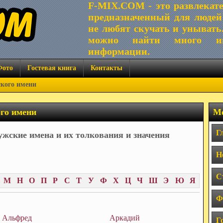
F-MIX.COM - это развлекат
предназначенный для людей
не любят скучать и унывать
можно найти много ин
информации.
Фото
Гостевая книга
Контакты
ского имени
ого имени
Ме
Г
жские имена и их толкования и значения
Н
С
М
Н
О
П
Р
С
Т
У
Ф
Х
Ц
Ч
Ш
Э
Ю
Я
Ф
Альфред
Аркадий
Г