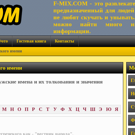
F-MIX.COM - это развлекат
предназначенный для людей
не любят скучать и унывать
можно найти много ин
информации.
Фото
Гостевая книга
Контакты
ского имени
ого имени
Ме
Г
жские имена и их толкования и значения
Н
С
М
Н
О
П
Р
С
Т
У
Ф
Х
Ц
Ч
Ш
Э
Ю
Я
Ф
Г
гречекого как - "вестник народа".