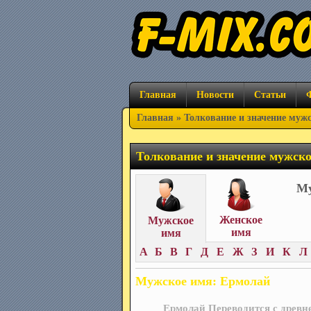
Главная
Новости
Статьи
Главная
» Толкование и значение муж
Толкование и значение мужск
Му
Женское
Мужское
имя
имя
А
Б
В
Г
Д
Е
Ж
З
И
К
Л
Мужское имя: Ермолай
Ермолай Переводится с древне