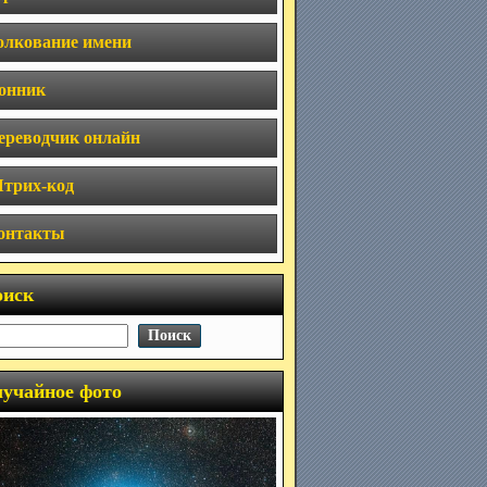
олкование имени
онник
ереводчик онлайн
трих-код
онтакты
оиск
учайное фото