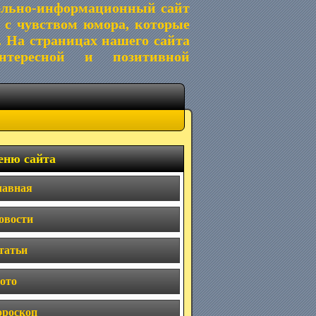
ельно-информационный сайт
 с чувством юмора, которые
. На страницах нашего сайта
тересной и позитивной
ню сайта
лавная
овости
татьи
ото
ороскоп