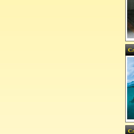
Сл
Сл