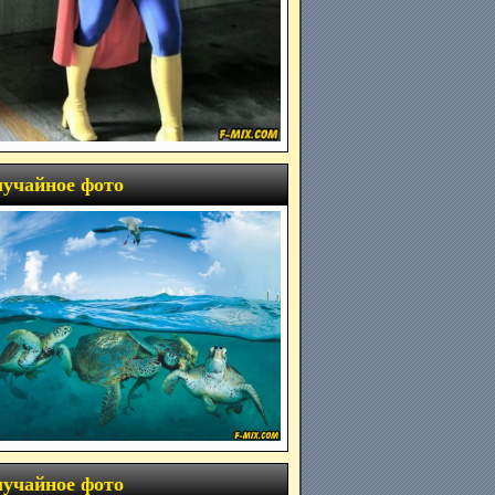
учайное фото
учайное фото