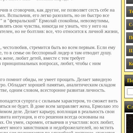
ив и сговорчив, как другие, не позволяет сесть себе на
Т
гих. Вспыльчив, его легко разозлить, но он быстро все
ий" и "февральский" Ермолай спокойны, невозмутимы,
С
ять свои чувства, никогда не узнать, что у него на
телен, но не болтлив: все, что относится к личной жизни,
П
, честолюбив, стремится быть во всем первым. Если ему
Ш
е, то в семье он бесспорный лидер и там отводит душу.
 жене, любит детей, вместе с тем требует
в принципиальных вопросах, любит, чтобы с ним
К
го помнит обиды, не умеет прощать. Делает завидную
П
ыстро. Обладает хорошей памятью, аналитическим складом
стве, одним словом, всесторонне развитая личность.
попадется супруга с сильным характером, то сможет вить
яться не будет. В доме всем заправляет жена, Ермолаю это
Сл
бимом деле. Делает карьеру, воплощая в реальность свои
звита интуиция, и его решения всегда основаны на
х. Он умен, скромен, отзывчив и участлив: всех любит,
меет много завистников и недоброжелателей, но мстить
если сам поднимается по служебной лестнице, старается