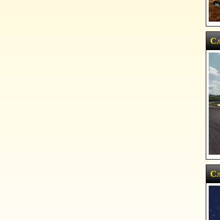
Сл
Сл