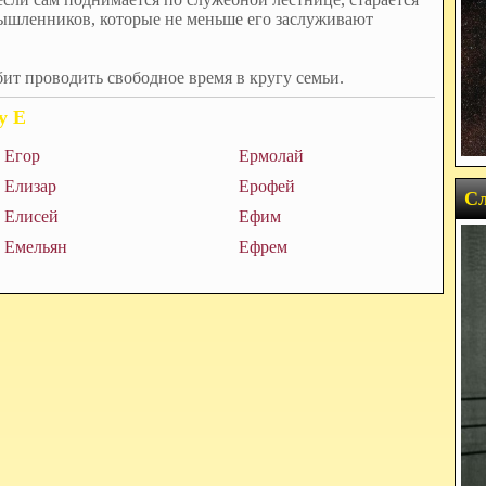
мышленников, которые не меньше его заслуживают
т проводить свободное время в кругу семьи.
у Е
Егор
Ермолай
Елизар
Ерофей
Сл
Елисей
Ефим
Емельян
Ефрем