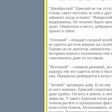
"Декабрьский" Ермолай не так уступч
голову, умеет постоять за себя и дру
забывает, когда остынет. "Январск
выдержанны. Не склонен бурно проявл
душе. Общителен и весел, доброжела
хранит в тайне.
"Осенний" - обладает сильной волей
не удается достичь вершин на служб
Однако он не диктатор, внимателен к
беспрекословного подчинения себе 
советовались даже по пустякам.
"Весенний" - слишком ранимый, дол
карьеру, ему все удается легко и б
ума. Прекрасно разбирается в искус
"Летний" чрезмерно добр. Если ему 
из него веревки. Ермолай сопротивл
даже удобно. Он весь в работе, в лю
замыслы. У такого Ермолая плохо ра
точном расчете и проверенных факта
всем готов помочь. Незлопамятен, и
не умеет. Порядочен в отношениях; 