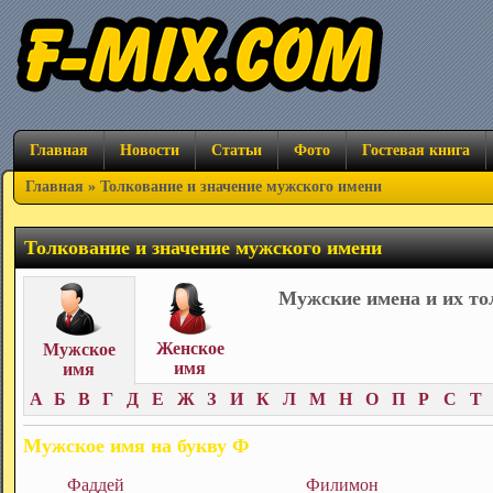
Главная
Новости
Статьи
Фото
Гостевая книга
Главная
» Толкование и значение мужского имени
Толкование и значение мужского имени
Мужские имена и их то
Женское
Мужское
имя
имя
А
Б
В
Г
Д
Е
Ж
З
И
К
Л
М
Н
О
П
Р
С
Т
Мужское имя на букву Ф
Фаддей
Филимон