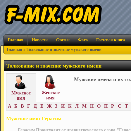
Главная
Новости
Статьи
Фото
Гостевая книга
Главная
» Толкование и значение мужского имени
Толкование и значение мужского имени
Мужские имена и их то
Женское
Мужское
имя
имя
А
Б
В
Г
Д
Е
Ж
З
И
К
Л
М
Н
О
П
Р
С
Т
Мужское имя: Герасим
Герасим Происходит от древнегреческого слова "Герас