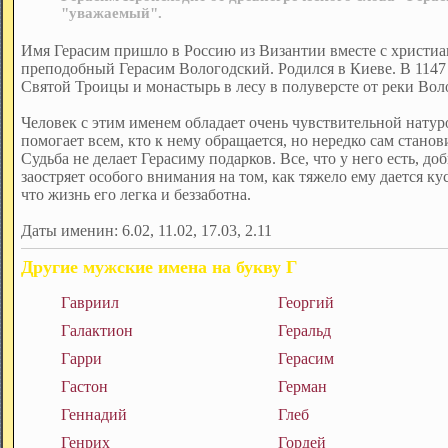
"уважаемый".
Имя Герасим пришло в Россию из Византии вместе с христиа
преподобный Герасим Вологодский. Родился в Киеве. В 1147 
Святой Троицы и монастырь в лесу в полуверсте от реки Вол
Человек с этим именем обладает очень чувствительной нату
помогает всем, кто к нему обращается, но нередко сам стано
Судьба не делает Герасиму подарков. Все, что у него есть, д
заостряет особого внимания на том, как тяжело ему дается к
что жизнь его легка и беззаботна.
Даты именин: 6.02, 11.02, 17.03, 2.11
Другие мужские имена на букву Г
Гавриил
Георгий
Галактион
Геральд
Гарри
Герасим
Гастон
Герман
Геннадий
Глеб
Генрих
Гордей