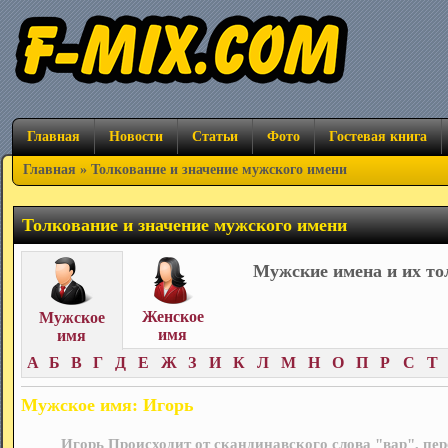
Главная
Новости
Статьи
Фото
Гостевая книга
Главная
» Толкование и значение мужского имени
Толкование и значение мужского имени
Мужские имена и их то
Женское
Мужское
имя
имя
А
Б
В
Г
Д
Е
Ж
З
И
К
Л
М
Н
О
П
Р
С
Т
Мужское имя: Игорь
Игорь Происходит от скандинавского слова "вар", пер