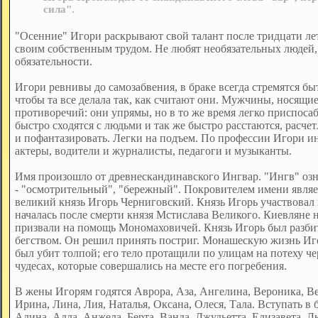
сила".
"Осенние" Игори раскрывают свой талант после тридцати лет
своим собственным трудом. Не любят необязательных людей, 
обязательности.
Игори ревнивы до самозабвения, в браке всегда стремятся бы
чтобы та все делала так, как считают они. Мужчины, носящие
противоречий: они упрямы, но в то же время легко приспоса
быстро сходятся с людьми и так же быстро расстаются, расчет
и пофантазировать. Легки на подъем. По профессии Игори и
актеры, водители и журналисты, педагоги и музыканты.
Имя произошло от древнескандинавского Ингвар. "Ингв" озна
- "осмотрительный", "бережный". Покровителем имени являе
великий князь Игорь Черниговский. Князь Игорь участвовал 
началась после смерти князя Мстислава Великого. Киевляне
призвали на помощь Мономаховичей. Князь Игорь был разби
бегством. Он решил принять постриг. Монашескую жизнь Иго
был убит толпой; его тело протащили по улицам на потеху че
чудесах, которые совершались на месте его погребения.
В жены Игорям годятся Аврора, Аза, Ангелина, Вероника, Ве
Ирина, Лина, Лия, Наталья, Оксана, Олеся, Тала. Вступать в 
Алина, Алла, Анжела, Берта, Ванда, Джульетта, Елизавета, 