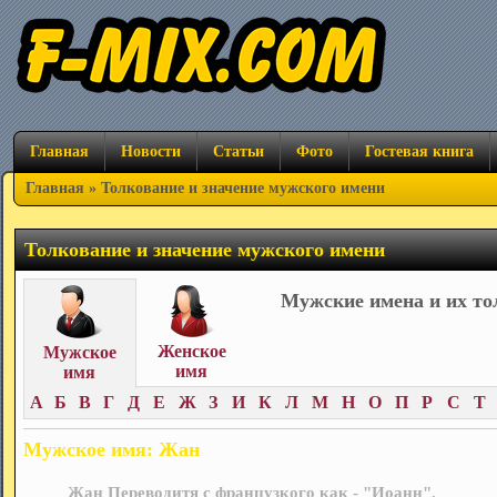
Главная
Новости
Статьи
Фото
Гостевая книга
Главная
» Толкование и значение мужского имени
Толкование и значение мужского имени
Мужские имена и их то
Женское
Мужское
имя
имя
А
Б
В
Г
Д
Е
Ж
З
И
К
Л
М
Н
О
П
Р
С
Т
Мужское имя: Жан
Жан Переводитя с французкого как - "Иоанн".