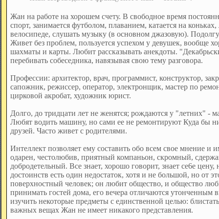
Жан на работе на хорошем счету. В свободное время постоян
спорт, занимается футболом, плаванием, катается на коньках
велосипеде, слушать музыку (в основном джазовую). Подолгу
Живет без проблем, пользуется успехом у девушек, вообще хо
шахматы и карты. Любит рассказывать анекдоты. "Декабрьс
перебивать собеседника, навязывая свою тему разговора.
Профессии: архитектор, врач, программист, конструктор, за
сапожник, режиссер, оператор, электронщик, мастер по ремо
цирковой акробат, художник юрист.
Долго, до тридцати лет не женятся; рождаются у "летних" - м
Любят водить машину, но сами ее не ремонтируют Куда бы н
друзей. Часто живет с родителями.
Интеллект позволяет ему составить обо всем свое мнение и 
одарен, честолюбив, приятный компаньон, скромный, сдерж
добродетельный. Все знает, хорошо говорит, знает ce6е цену,
достоинств есть один недостаток, хотя и не большой, но от э
поверхностный человек; он любит общество, и общество люб
принимать гостей дома, его вечера отличаются утонченным 
изучить некоторые предметы с единственной целью: блистать
важных вещах Жан не имеет никакого представления.