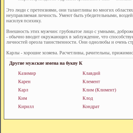
Это люди с претензиями, они талантливы во многих областях 
неуправляемая личность. Умеют быть убедительными, возде
насилуя психику.
Внешность этих мужчин: грубоватое лицо с умными, доброж
- обычно вводит окружающих в заблуждение, что способству
личностей ореола таинственности. Они однолюбы и очень стр
Карлы - хорошие хозяева. Расчетливы, рачительны, прижими
Другие мужские имена на букву К
Казимир
Клавдий
Карен
Клемент
Карл
Клим (Климент)
Ким
Клод
Кирилл
Кондрат