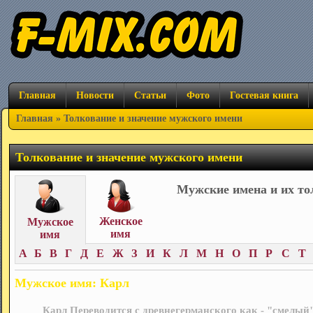
Главная
Новости
Статьи
Фото
Гостевая книга
Главная
» Толкование и значение мужского имени
Толкование и значение мужского имени
Мужские имена и их то
Женское
Мужское
имя
имя
А
Б
В
Г
Д
Е
Ж
З
И
К
Л
М
Н
О
П
Р
С
Т
Мужское имя: Карл
Карл Переводится с древнегерманского как - "смелый"