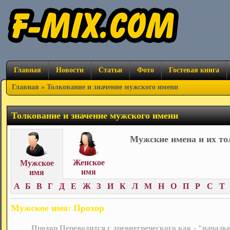
Главная
Новости
Статьи
Фото
Гостевая книга
Главная
» Толкование и значение мужского имени
Толкование и значение мужского имени
Мужские имена и их то
Женское
Мужское
имя
имя
А
Б
В
Г
Д
Е
Ж
З
И
К
Л
М
Н
О
П
Р
С
Т
Мужское имя: Прохор
Прохор Переводится с древнегреческого как - "началь