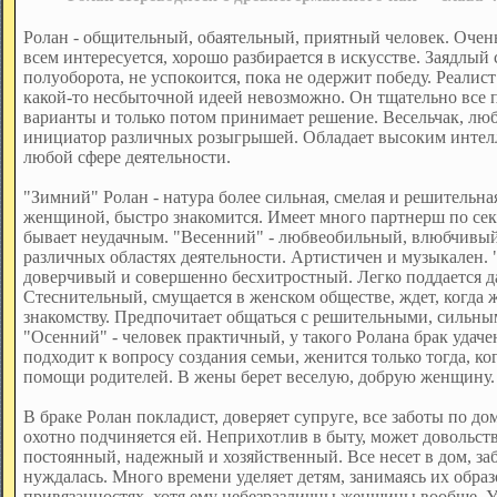
Ролан - общительный, обаятельный, приятный человек. Очень
всем интересуется, хорошо разбирается в искусстве. Заядлый 
полуоборота, не успокоится, пока не одержит победу. Реалист
какой-то несбыточной идеей невозможно. Он тщательно все 
варианты и только потом принимает решение. Весельчак, лю
инициатор различных розыгрышей. Обладает высоким интелл
любой сфере деятельности.
"Зимний" Ролан - натура более сильная, смелая и решительна
женщиной, быстро знакомится. Имеет много партнерш по сек
бывает неудачным. "Весенний" - любвеобильный, влюбчивый
различных областях деятельности. Артистичен и музыкален.
доверчивый и совершенно бесхитростный. Легко поддается 
Стеснительный, смущается в женском обществе, ждет, когда 
знакомству. Предпочитает общаться с решительными, сильн
"Осенний" - человек практичный, у такого Ролана брак удачен
подходит к вопросу создания семьи, женится только тогда, ко
помощи родителей. В жены берет веселую, добрую женщину.
В браке Ролан покладист, доверяет супруге, все заботы по до
охотно подчиняется ей. Неприхотлив в быту, может довольс
постоянный, надежный и хозяйственный. Все несет в дом, заб
нуждалась. Много времени уделяет детям, занимаясь их обра
привязанностях, хотя ему небезразличны женщины вообще. У