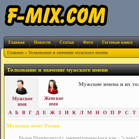
Главная
Новости
Статьи
Фото
Гостевая книга
Главная
» Толкование и значение мужского имени
Толкование и значение мужского имени
Мужские имена и их то
Женское
Мужское
имя
имя
А
Б
В
Г
Д
Е
Ж
З
И
К
Л
М
Н
О
П
Р
С
Т
Мужское имя: Ролан
Ролан Переводится с древнегерманского как - "слава".