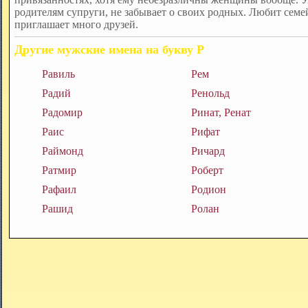
родителям супруги, не забывает о своих родных. Любит семе
приглашает много друзей.
Другие мужские имена на букву Р
Равиль
Рем
Радий
Ренольд
Радомир
Ринат, Ренат
Раис
Рифат
Раймонд
Ричард
Ратмир
Роберт
Рафаил
Родион
Рашид
Ролан