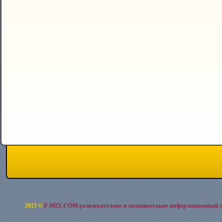
2015 ©
F-MIX.COM развлекательно и познавательно информационный 