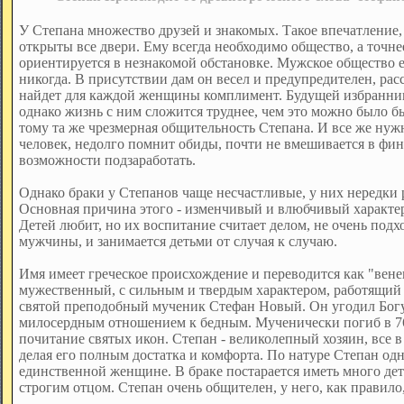
У Степана множество друзей и знакомых. Такое впечатление, 
открыты все двери. Ему всегда необходимо общество, а точне
ориентируется в незнакомой обстановке. Мужское общество е
никогда. В присутствии дам он весел и предупредителен, ра
найдет для каждой женщины комплимент. Будущей избранни
однако жизнь с ним сложится труднее, чем это можно было 
тому та же чрезмерная общительность Степана. И все же нуж
человек, недолго помнит обиды, почти не вмешивается в фин
возможности подзаработать.
Однако браки у Степанов чаще несчастливые, у них нередки 
Основная причина этого - изменчивый и влюбчивый характер
Детей любит, но их воспитание считает делом, не очень под
мужчины, и занимается детьми от случая к случаю.
Имя имеет греческое происхождение и переводится как "вене
мужественный, с сильным и твердым характером, работящий 
святой преподобный мученик Стефан Новый. Он угодил Бог
милосердным отношением к бедным. Мученически погиб в 767
почитание святых икон. Степан - великолепный хозяин, все 
делая его полным достатка и комфорта. По натуре Степан од
единственной женщине. В браке постарается иметь много дет
строгим отцом. Степан очень общителен, у него, как правило