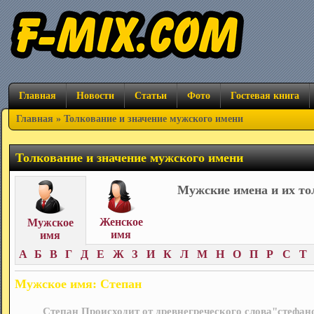
Главная
Новости
Статьи
Фото
Гостевая книга
Главная
» Толкование и значение мужского имени
Толкование и значение мужского имени
Мужские имена и их то
Женское
Мужское
имя
имя
А
Б
В
Г
Д
Е
Ж
З
И
К
Л
М
Н
О
П
Р
С
Т
Мужское имя: Степан
Степан Происходит от древнегреческого слова"стефано