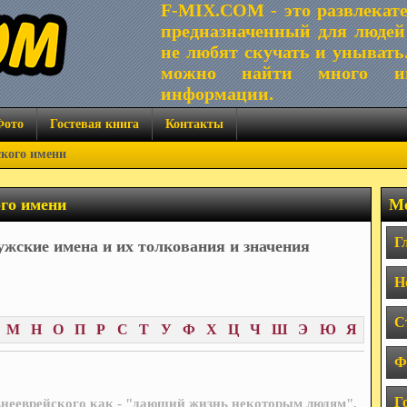
F-MIX.COM - это развлекат
предназначенный для людей
не любят скучать и унывать
можно найти много ин
информации.
Фото
Гостевая книга
Контакты
ского имени
ого имени
Ме
Г
жские имена и их толкования и значения
Н
С
М
Н
О
П
Р
С
Т
У
Ф
Х
Ц
Ч
Ш
Э
Ю
Я
Ф
Г
внееврейского как - "дающий жизнь некоторым людям".