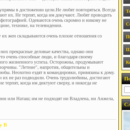
упрямы в достижении цели.Не любят повторяться. Всегда
Т
ют их. Не терпят, когда им докучают. Любят проводить
 фотографией. Одеваются очень скромно и никому не
С
ине, технике, на телевидении.
у их жен складываются очень плохие отношения со
П
Ш
 них прекрасные деловые качества, однако они
то очень способные люди, и благодаря своему
ного жизненного успеха. Осторожны, продумывают
К
ворчивы. "Летние", напротив, общительны и
бы. Неохотно ездят в командировки, привязаны к дому.
и их не раз подводили. Очень трудолюбивы, достигают
П
е терпят, когда им диктуют сверху, и никогда не
ин или Наташ; им не подходят ни Владлена, ни Анжела,
Сл
у В