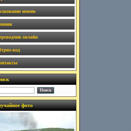
олкование имени
онник
ереводчик онлайн
трих-код
онтакты
оиск
учайное фото