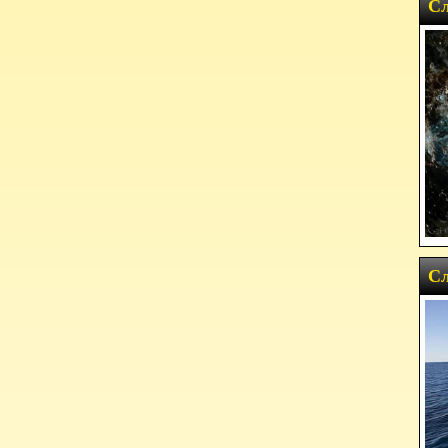
Сл
Сл