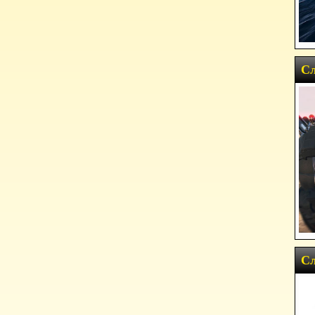
Сл
Сл