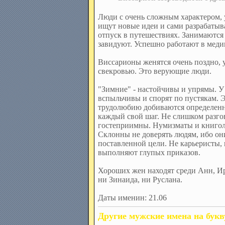
Люди с очень сложным характером, 
ищут новые идеи и сами разрабатыва
отпуск в путешествиях. Занимаются
завидуют. Успешно работают в медиц
Виссарионы женятся очень поздно, 
свекровью. Это верующие люди.
"Зимние" - настойчивы и упрямы. У
вспыльчивы и спорят по пустякам. Э
трудолюбию добиваются определен
каждый свой шаг. Не слишком разго
гостеприимны. Нумизматы и книголю
Склонны не доверять людям, ибо он
поставленной цели. Не карьеристы, н
выполняют глупых приказов.
Хороших жен находят среди Анн, Ир
ни Зинаида, ни Руслана.
Даты именин: 21.06
Другие мужские имена на букв