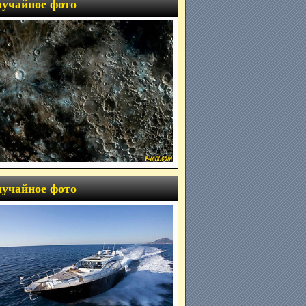
учайное фото
учайное фото