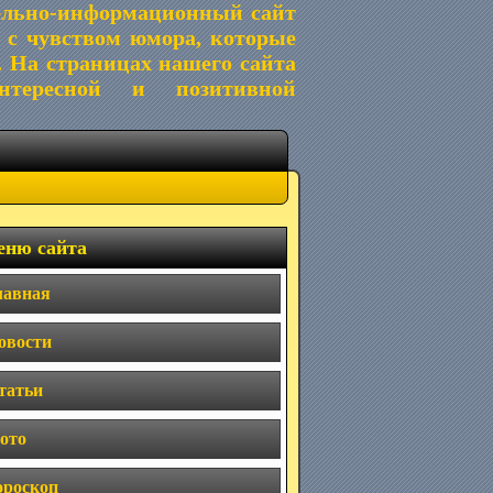
ельно-информационный сайт
 с чувством юмора, которые
. На страницах нашего сайта
тересной и позитивной
ню сайта
лавная
овости
татьи
ото
ороскоп