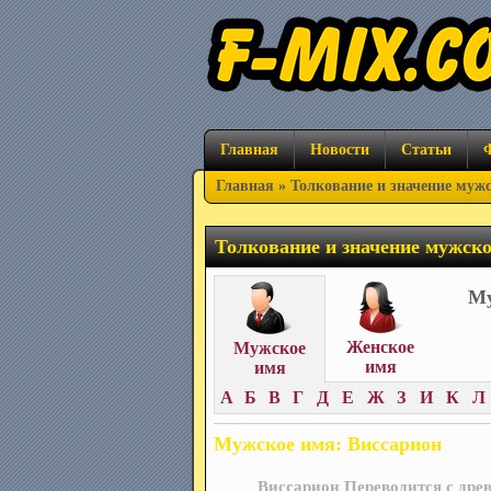
Главная
Новости
Статьи
Главная
» Толкование и значение муж
Толкование и значение мужск
Му
Женское
Мужское
имя
имя
А
Б
В
Г
Д
Е
Ж
З
И
К
Л
Мужское имя: Виссарион
Виссарион Переводится с дре