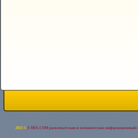
2015 ©
F-MIX.COM развлекательно и познавательно информационный 