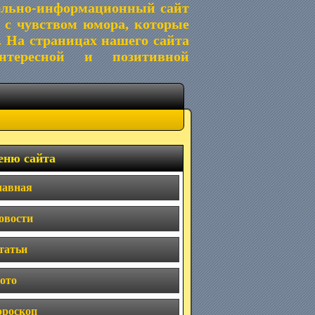
ельно-информационный сайт
 с чувством юмора, которые
. На страницах нашего сайта
тересной и позитивной
ню сайта
лавная
овости
татьи
ото
ороскоп