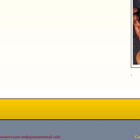
.
знавательно информационный сайт
Cа