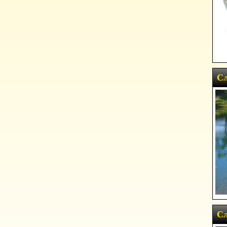
Сл
Сл