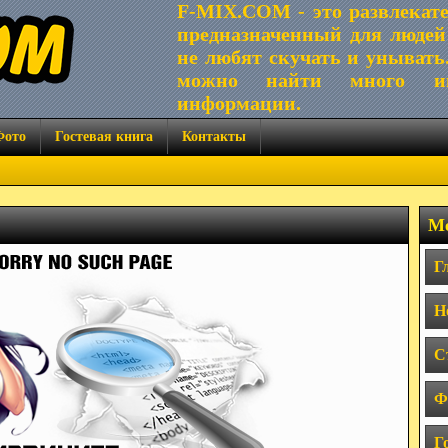
F-MIX.COM - это развлекат
предназначенный для людей
не любят скучать и унывать
можно найти много ин
информации.
Фото
Гостевая книга
Контакты
Ме
Г
Н
С
Ф
Г