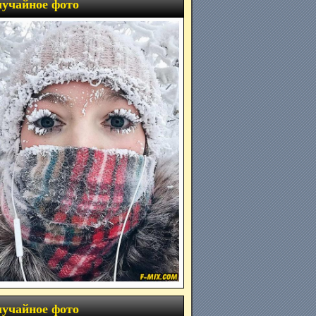
учайное фото
учайное фото