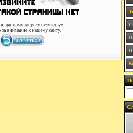
Т
С
по данному запросу отсутствует.
 за внимание к нашему сайту.
П
Ш
К
П
Сл