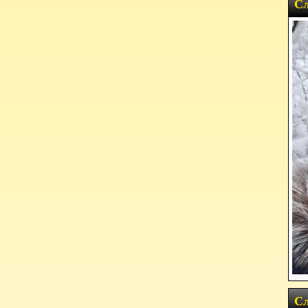
Сл
Сл