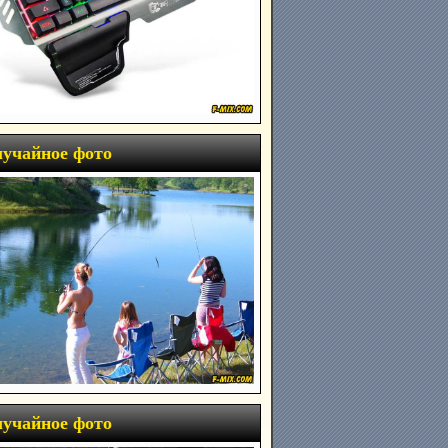
учайное фото
учайное фото