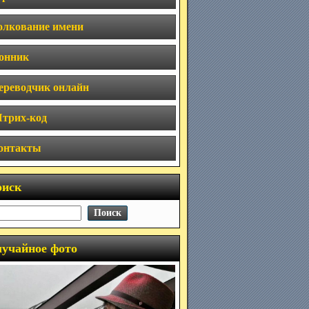
олкование имени
онник
ереводчик онлайн
трих-код
онтакты
оиск
учайное фото