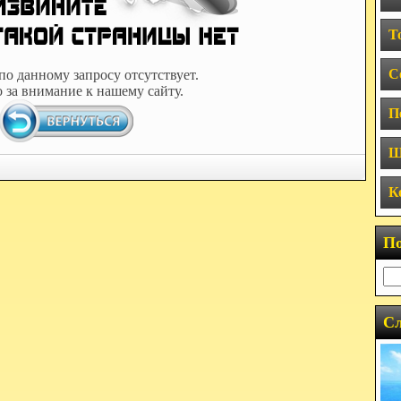
Т
С
по данному запросу отсутствует.
 за внимание к нашему сайту.
П
Ш
К
П
Сл