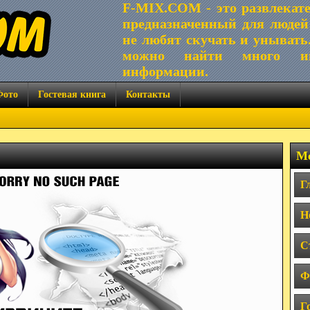
F-MIX.COM - это развлекат
предназначенный для людей
не любят скучать и унывать
можно найти много ин
информации.
Фото
Гостевая книга
Контакты
Ме
Г
Н
С
Ф
Г