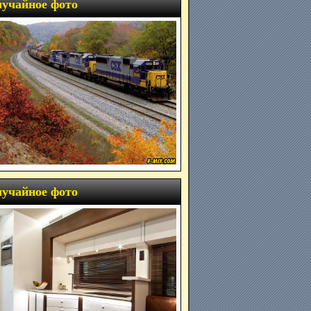
учайное фото
учайное фото