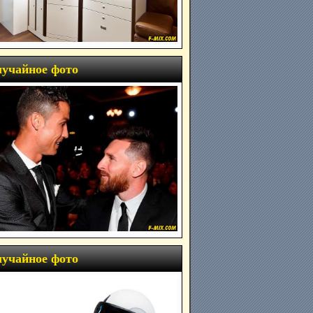
учайное фото
учайное фото