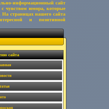
ельно-информационный сайт
 с чувством юмора, которые
. На страницах нашего сайта
тересной и позитивной
ню сайта
лавная
овости
татьи
ото
ороскоп