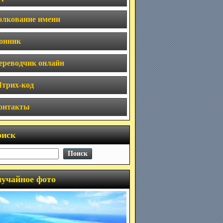
олкование имени
онник
ереводчик онлайн
трих-код
онтакты
оиск
учайное фото