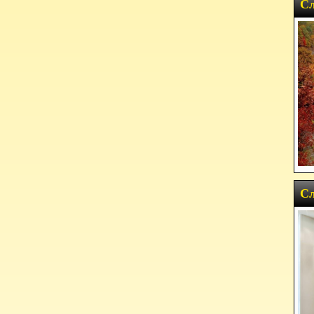
Сл
Сл