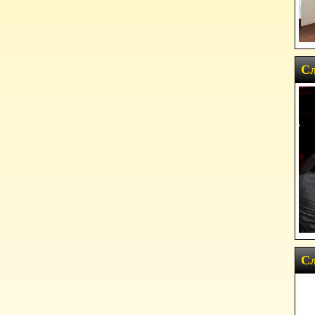
Сл
Сл