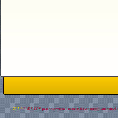
2015 ©
F-MIX.COM развлекательно и познавательно информационный 