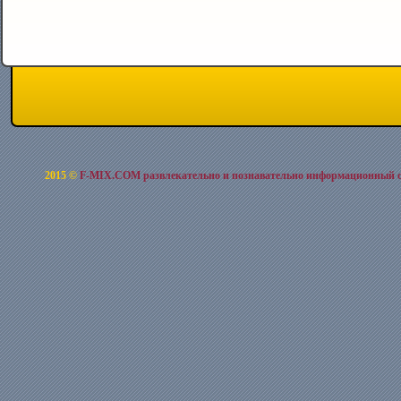
2015 ©
F-MIX.COM развлекательно и познавательно информационный 