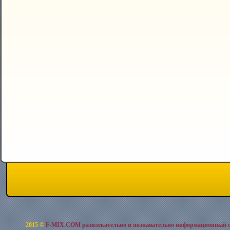
2015 ©
F-MIX.COM развлекательно и познавательно информационный 