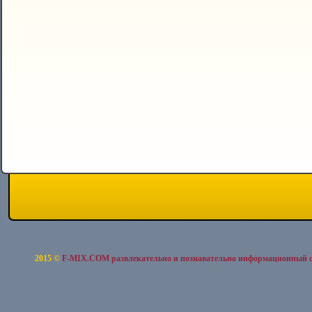
2015 ©
F-MIX.COM развлекательно и познавательно информационный 