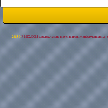
2015 ©
F-MIX.COM развлекательно и познавательно информационный 