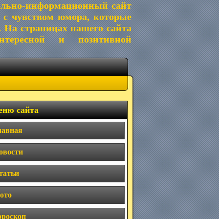
ельно-информационный сайт
 с чувством юмора, которые
. На страницах нашего сайта
тересной и позитивной
ню сайта
лавная
овости
татьи
ото
ороскоп