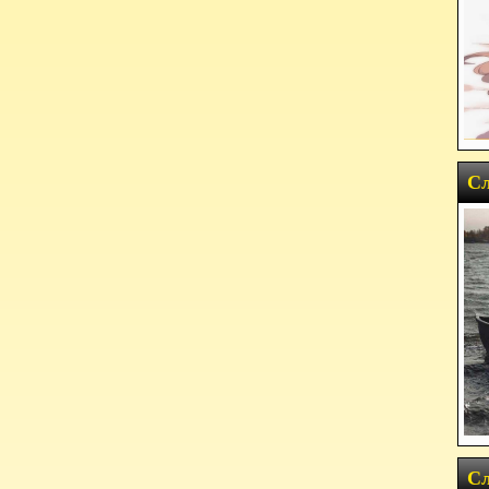
Сл
Сл