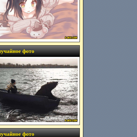
учайное фото
учайное фото