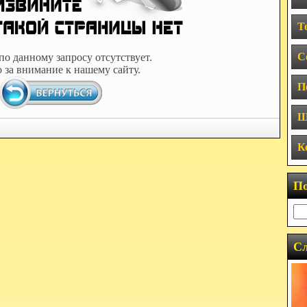
Т
С
по данному запросу отсутствует.
 за внимание к нашему сайту.
П
Ш
К
П
Сл