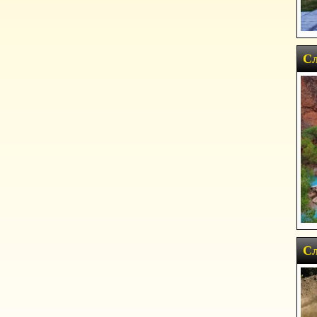
Сл
Сл