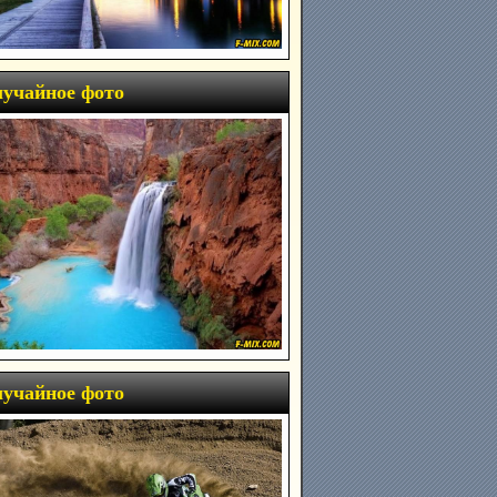
учайное фото
учайное фото