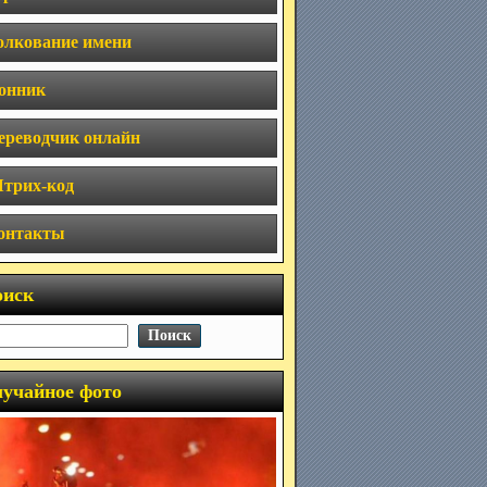
олкование имени
онник
ереводчик онлайн
трих-код
онтакты
оиск
учайное фото