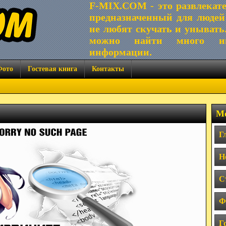
F-MIX.COM - это развлекат
предназначенный для людей
не любят скучать и унывать
можно найти много ин
информации.
Фото
Гостевая книга
Контакты
Ме
Г
Н
С
Ф
Г