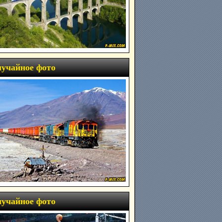
учайное фото
учайное фото