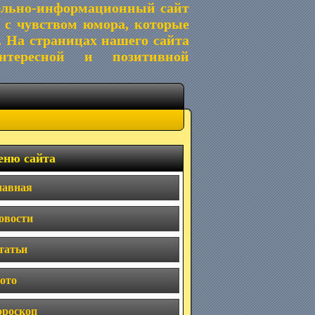
ельно-информационный сайт
 с чувством юмора, которые
. На страницах нашего сайта
тересной и позитивной
ню сайта
лавная
овости
татьи
ото
ороскоп