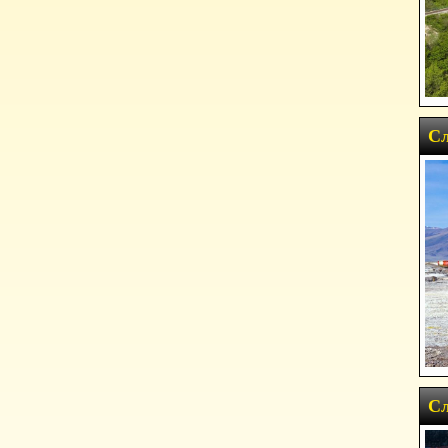
Сл
Сл