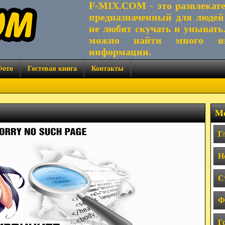
F-MIX.COM - это развлекат
предназначенный для людей
не любят скучать и унывать
можно найти много ин
информации.
Фото
Гостевая книга
Контакты
Ме
Г
Н
С
Ф
Г