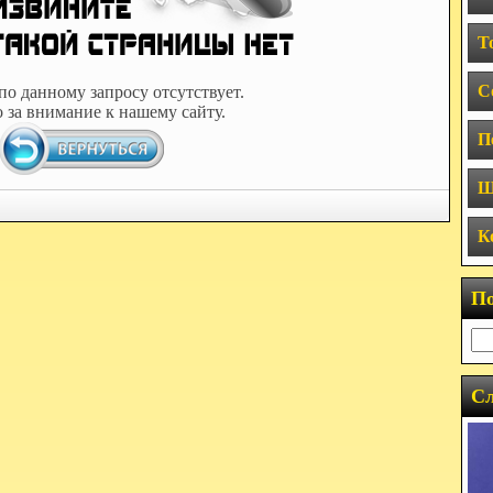
Т
С
по данному запросу отсутствует.
 за внимание к нашему сайту.
П
Ш
К
П
Сл