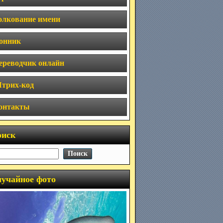
олкование имени
онник
ереводчик онлайн
трих-код
онтакты
оиск
учайное фото