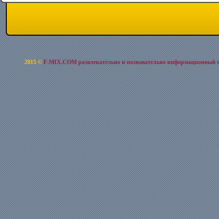
2015 ©
F-MIX.COM развлекательно и познавательно информационный 