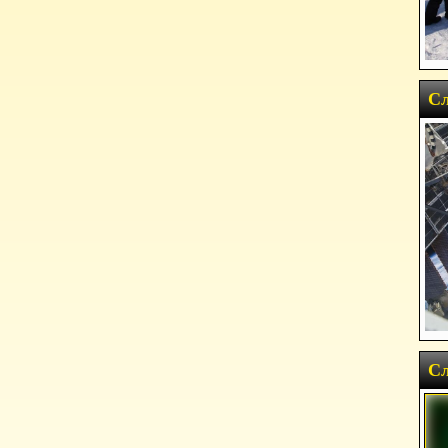
Сл
Сл