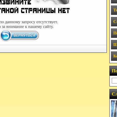
Т
С
по данному запросу отсутствует.
 за внимание к нашему сайту.
П
Ш
К
П
Сл