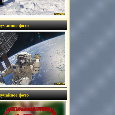
учайное фото
учайное фото