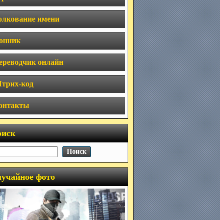
олкование имени
онник
ереводчик онлайн
трих-код
онтакты
оиск
учайное фото