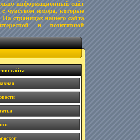
ельно-информационный сайт
 с чувством юмора, которые
. На страницах нашего сайта
тересной и позитивной
ню сайта
лавная
овости
татьи
ото
ороскоп