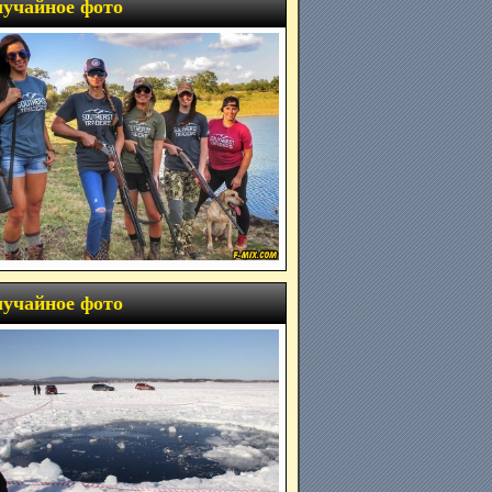
учайное фото
учайное фото