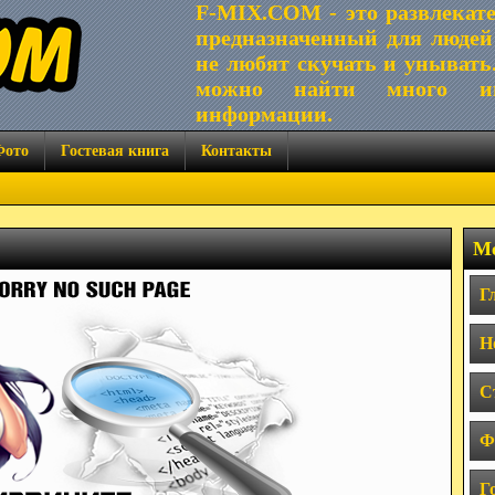
F-MIX.COM - это развлекат
предназначенный для людей
не любят скучать и унывать
можно найти много ин
информации.
Фото
Гостевая книга
Контакты
Ме
Г
Н
С
Ф
Г