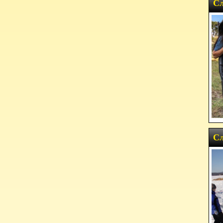
Сл
Сл