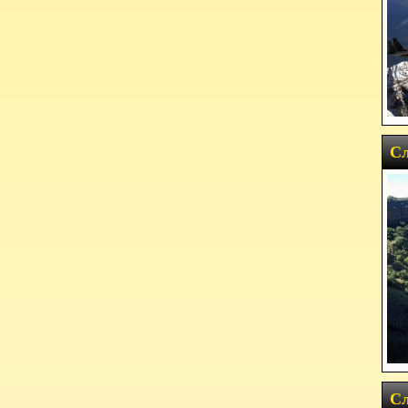
Сл
Сл