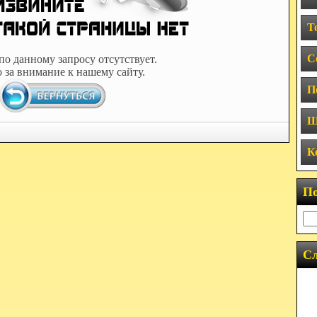
Т
С
по данному запросу отсутствует.
 за внимание к нашему сайту.
П
Ш
К
П
Сл