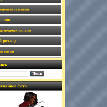
олкование имени
онник
ереводчик онлайн
трих-код
онтакты
оиск
учайное фото