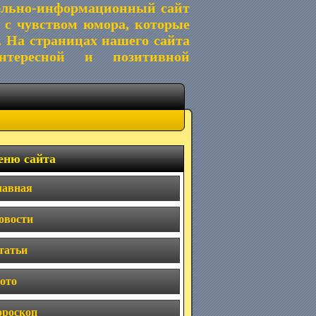
ельно-информационный сайт
 с чувством юмора, которые
. На страницах нашего сайта
тересной и позитивной
ню сайта
лавная
овости
татьи
ото
ороскоп