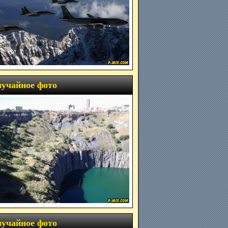
учайное фото
учайное фото