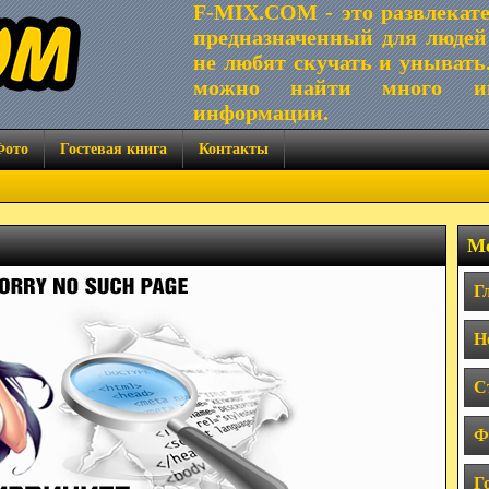
F-MIX.COM - это развлекат
предназначенный для людей
не любят скучать и унывать
можно найти много ин
информации.
Фото
Гостевая книга
Контакты
Ме
Г
Н
С
Ф
Г