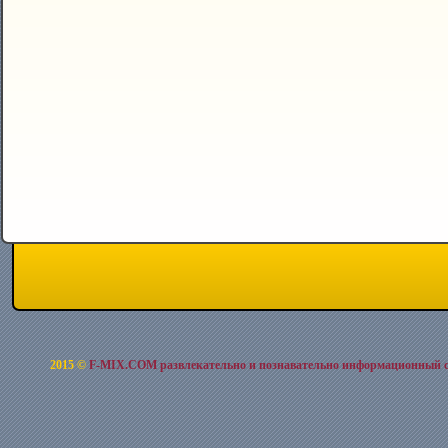
2015 ©
F-MIX.COM развлекательно и познавательно информационный 