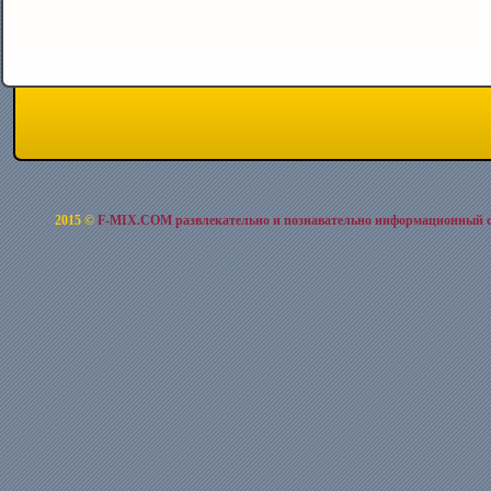
2015 ©
F-MIX.COM развлекательно и познавательно информационный 