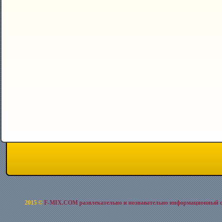
2015 ©
F-MIX.COM развлекательно и познавательно информационный 