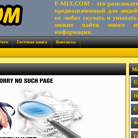
F-MIX.COM - это развлекат
предназначенный для людей
не любят скучать и унывать
можно найти много ин
информации.
Фото
Гостевая книга
Контакты
Ме
Г
Н
С
Ф
Г