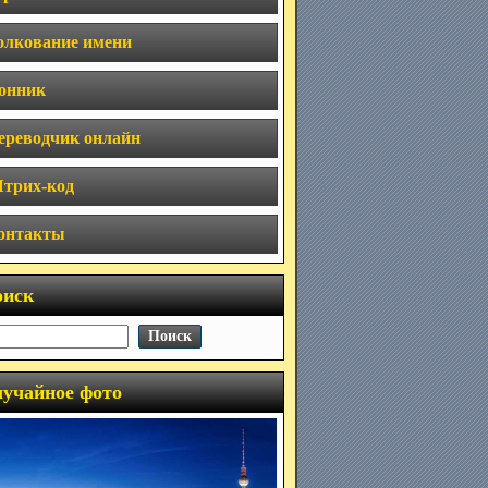
олкование имени
онник
ереводчик онлайн
трих-код
онтакты
оиск
учайное фото