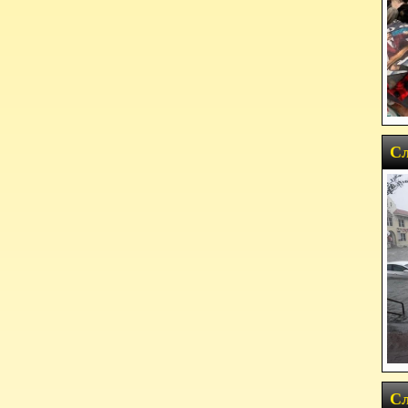
Сл
Сл