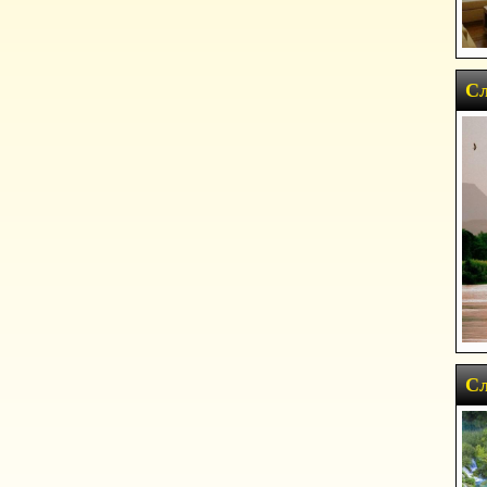
Сл
Сл