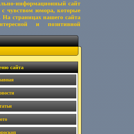
ельно-информационный сайт
 с чувством юмора, которые
. На страницах нашего сайта
тересной и позитивной
ню сайта
лавная
овости
татьи
ото
ороскоп