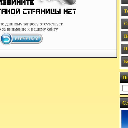
Т
С
по данному запросу отсутствует.
 за внимание к нашему сайту.
П
Ш
К
П
Сл