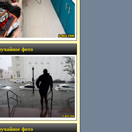
учайное фото
учайное фото