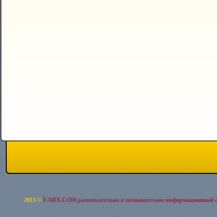
2015 ©
F-MIX.COM развлекательно и познавательно информационный 