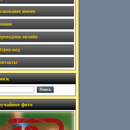
олкование имени
онник
ереводчик онлайн
трих-код
онтакты
оиск
учайное фото