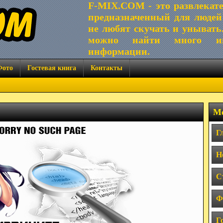
F-MIX.COM - это развлекат
предназначенный для людей
не любят скучать и унывать
можно найти много ин
информации.
Фото
Гостевая книга
Контакты
Ме
Г
Н
С
Ф
Г