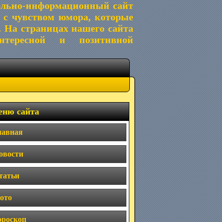
ельно-информационный сайт
 с чувством юмора, которые
. На страницах нашего сайта
тересной и позитивной
ню сайта
лавная
овости
татьи
ото
ороскоп