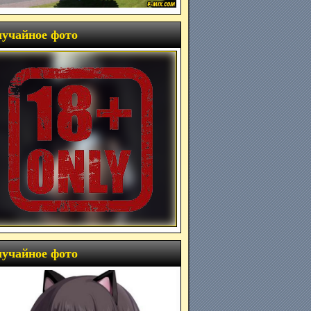
учайное фото
учайное фото