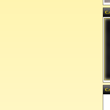
Сл
Сл