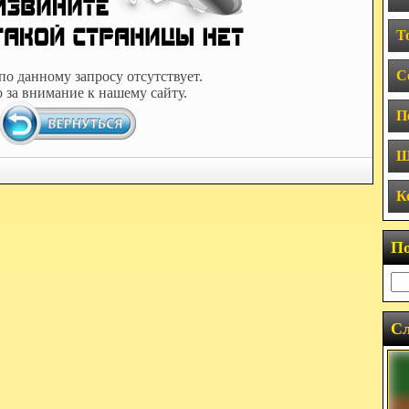
Т
С
по данному запросу отсутствует.
 за внимание к нашему сайту.
П
Ш
К
П
Сл