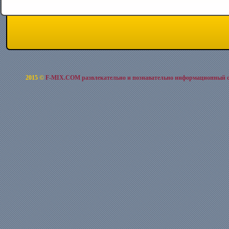
2015 ©
F-MIX.COM развлекательно и познавательно информационный 