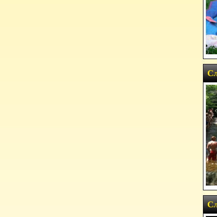
Сл
Сл