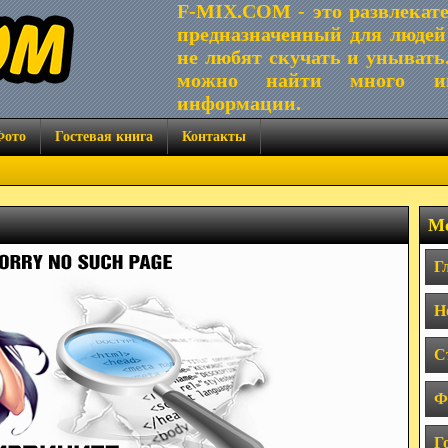
F-MIX.COM - это развлекат
предназначенный для людей
не любят скучать и унывать
можно найти много ин
информации.
Фото
Гостевая книга
Контакты
Ме
Г
Н
С
Ф
Г