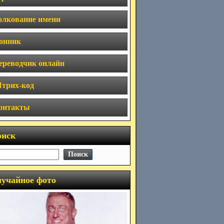
олкование имени
онник
ереводчик онлайн
трих-код
онтакты
оиск
учайное фото