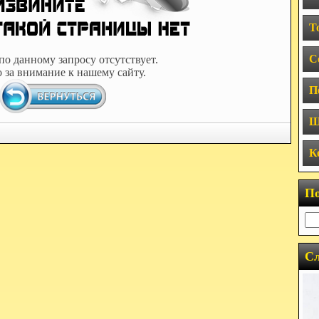
Т
С
по данному запросу отсутствует.
 за внимание к нашему сайту.
П
Ш
К
П
Сл