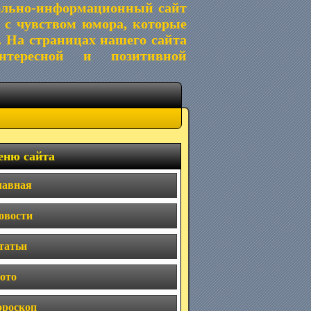
ельно-информационный сайт
 с чувством юмора, которые
. На страницах нашего сайта
тересной и позитивной
ню сайта
лавная
овости
татьи
ото
ороскоп