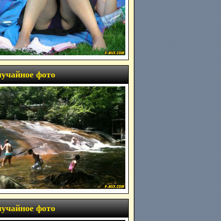
учайное фото
учайное фото