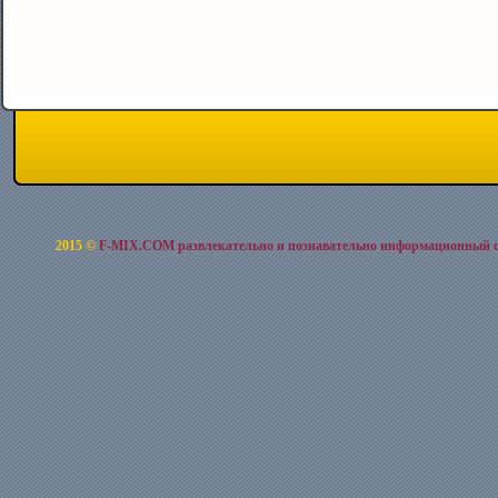
2015 ©
F-MIX.COM развлекательно и познавательно информационный 