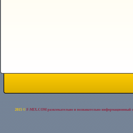
2015 ©
F-MIX.COM развлекательно и познавательно информационный 