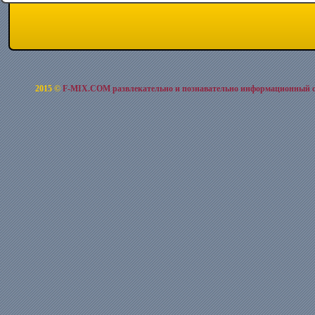
2015 ©
F-MIX.COM развлекательно и познавательно информационный 