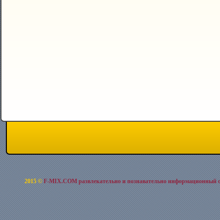
2015 ©
F-MIX.COM развлекательно и познавательно информационный 