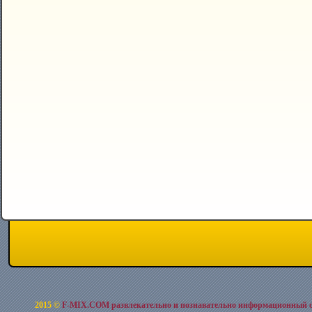
2015 ©
F-MIX.COM развлекательно и познавательно информационный 