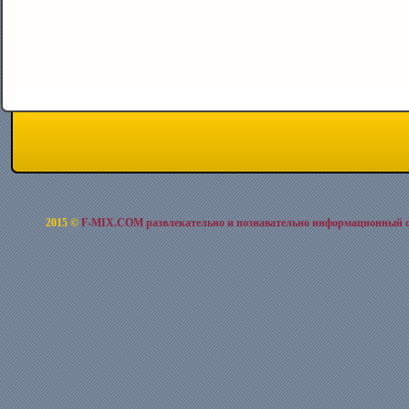
2015 ©
F-MIX.COM развлекательно и познавательно информационный 